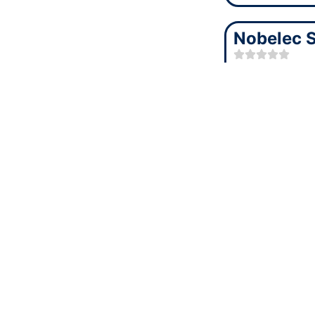
Nobelec 
Nobelec SRL 
note moyenn
Adresse
: Ru
Numéro de t
Site internet
Noirfalise
Noirfalise Sol
une note mo
Adresse
: Ch