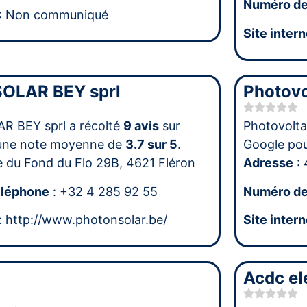
Numéro de
: Non communiqué
Site intern
OLAR BEY sprl
Photovo
 BEY sprl a récolté
9 avis
sur
Photovolta
une note moyenne de
3.7 sur 5
.
Google po
e du Fond du Flo 29B, 4621 Fléron
Adresse
: 
éléphone
: +32 4 285 92 55
Numéro de
: http://www.photonsolar.be/
Site intern
Acdc el