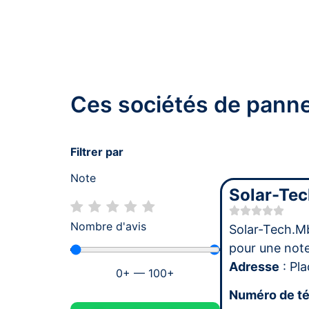
Ces sociétés de panne
Filtrer par
Note
Solar-Te
Nombre d'avis
Solar-Tech.M
pour une no
Adresse
: Pla
0
+
—
100
+
Numéro de t