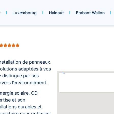
r
Luxembourg
Hainaut
Brabant Wallon
installation de panneaux
solutions adaptées à vos
e distingue par ses
nvers l’environnement.
nergie solaire, CD
rtise et son
llations durables et
oir-faire pour optimiser