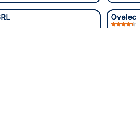
SRL
Ovelec
a récolté
0 avis
sur Google pour une
Ovelec a r
e de
0 sur 5
.
moyenne 
e de la Cale Sèche 41, 4684 Oupeye
Adresse
: 
éléphone
: +32 455 10 09 77
Numéro de
: Non communiqué
Site intern
 Solar
Ovelec 
ar a récolté
10 avis
sur Google pour
Ovelec Spr
yenne de
4.7 sur 5
.
note moye
au. de Wégimont 73, 4630
Adresse
: 