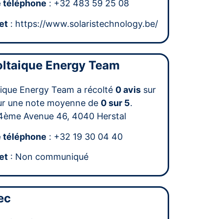
 téléphone
: +32 483 59 25 08
et
: https://www.solaristechnology.be/
ltaique Energy Team
ique Energy Team a récolté
0 avis
sur
ur une note moyenne de
0 sur 5
.
4ème Avenue 46, 4040 Herstal
 téléphone
: +32 19 30 04 40
et
: Non communiqué
ec