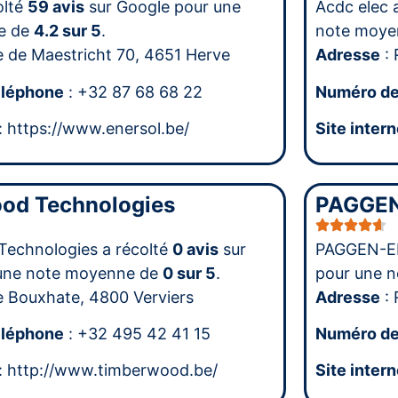
olté
59 avis
sur Google pour une
Acdc elec 
e de
4.2 sur 5
.
note moye
e de Maestricht 70, 4651 Herve
Adresse
: 
éléphone
: +32 87 68 68 22
Numéro de
: https://www.enersol.be/
Site intern
od Technologies
PAGGEN
echnologies a récolté
0 avis
sur
PAGGEN-EN
une note moyenne de
0 sur 5
.
pour une 
e Bouxhate, 4800 Verviers
Adresse
: 
éléphone
: +32 495 42 41 15
Numéro de
: http://www.timberwood.be/
Site intern