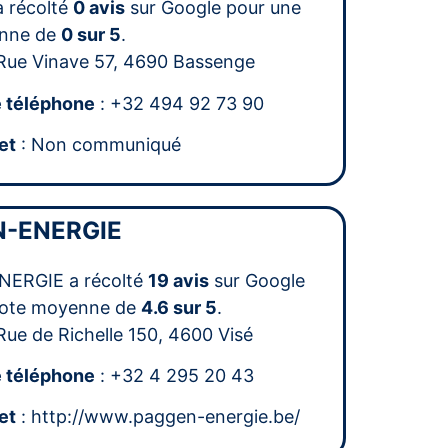
a récolté
0 avis
sur Google pour une
nne de
0 sur 5
.
Rue Vinave 57, 4690 Bassenge
 téléphone
: +32 494 92 73 90
et
: Non communiqué
-ENERGIE
ERGIE a récolté
19 avis
sur Google
note moyenne de
4.6 sur 5
.
Rue de Richelle 150, 4600 Visé
 téléphone
: +32 4 295 20 43
et
: http://www.paggen-energie.be/