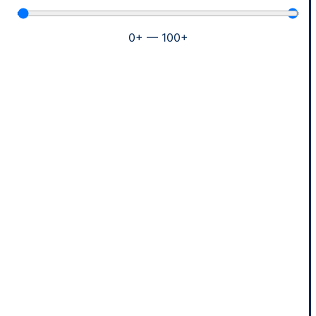
0
+
—
100
+