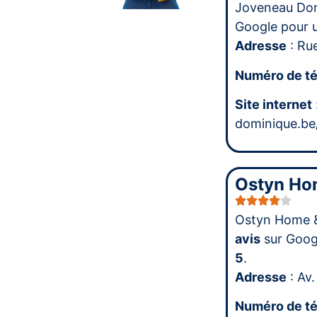
Joveneau Dom
Google pour 
Adresse
: Ru
Numéro de t
Site internet
dominique.be
Ostyn Ho
Ostyn Home &
avis
sur Goog
5
.
Adresse
: Av.
Numéro de t