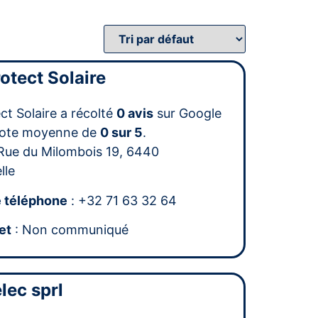
otect Solaire
ct Solaire a récolté
0 avis
sur Google
note moyenne de
0 sur 5
.
Rue du Milombois 19, 6440
lle
 téléphone
: +32 71 63 32 64
et
: Non communiqué
lec sprl