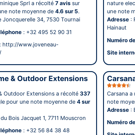
inique Sprl a récolté
7 avis
sur
nature elec
une note moyenne de
4.6 sur 5
.
une note 
e Joncquerelle 34, 7530 Tournai
Adresse
: 
Hainaut
éléphone
: +32 495 52 90 31
Numéro de
: http://www.joveneau-
/
Site intern
me & Outdoor Extensions
Carsan
 Outdoor Extensions a récolté
337
Carsana a 
le pour une note moyenne de
4 sur
note moye
Adresse
: 
 du Bois Jacquet 1, 7711 Mouscron
Numéro de
éléphone
: +32 56 84 38 48
Site intern