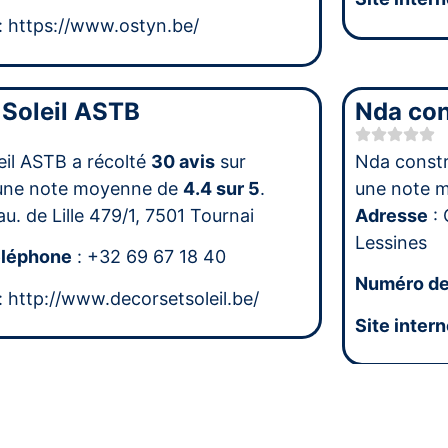
: https://www.ostyn.be/
 Soleil ASTB
Nda con
eil ASTB a récolté
30 avis
sur
Nda constr
une note moyenne de
4.4 sur 5
.
une note 
u. de Lille 479/1, 7501 Tournai
Adresse
: 
Lessines
éléphone
: +32 69 67 18 40
Numéro de
: http://www.decorsetsoleil.be/
Site intern
et Chaleur
SPARK 