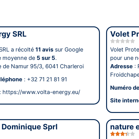
rgy SRL
Volet Pr
SRL a récolté
11 avis
sur Google
Volet Prote
te moyenne de
5 sur 5
.
pour une 
e de Namur 95/3, 6041 Charleroi
Adresse
: 
Froidchape
éléphone
: +32 71 21 81 91
Numéro de
: https://www.volta-energy.eu/
Site intern
 Dominique Sprl
nature e