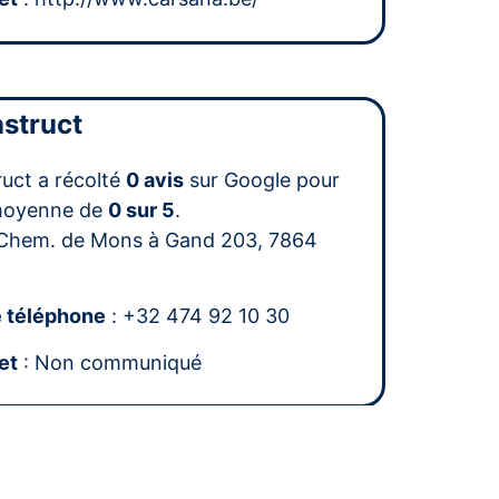
struct
uct a récolté
0 avis
sur Google pour
moyenne de
0 sur 5
.
Chem. de Mons à Gand 203, 7864
 téléphone
: +32 474 92 10 30
et
: Non communiqué
S.A.