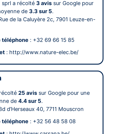
 sprl a récolté
3 avis
sur Google pour
moyenne de
3.3 sur 5
.
Rue de la Caluyère 2c, 7901 Leuze-en-
 téléphone
: +32 69 66 15 85
et
: http://www.nature-elec.be/
a
récolté
25 avis
sur Google pour une
nne de
4.4 sur 5
.
Bd d’Herseaux 40, 7711 Mouscron
 téléphone
: +32 56 48 58 08
et
: http://www.carsana.be/