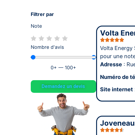
Filtrer par
Note
Volta Ene
Nombre d'avis
Volta Energy 
pour une no
Adresse
: Ru
0
+
—
100
+
Numéro de t
Demandez un devis
Site internet
Joveneau