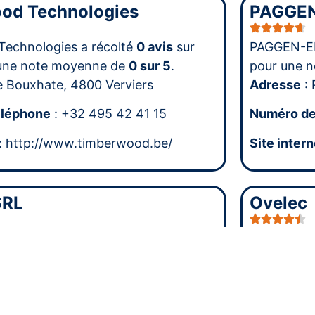
od Technologies
PAGGEN
echnologies a récolté
0 avis
sur
PAGGEN-EN
une note moyenne de
0 sur 5
.
pour une 
e Bouxhate, 4800 Verviers
Adresse
: 
éléphone
: +32 495 42 41 15
Numéro de
: http://www.timberwood.be/
Site intern
SRL
Ovelec
a récolté
0 avis
sur Google pour une
Ovelec a r
e de
0 sur 5
.
moyenne 
e de la Cale Sèche 41, 4684 Oupeye
Adresse
: 
éléphone
: +32 455 10 09 77
Numéro de