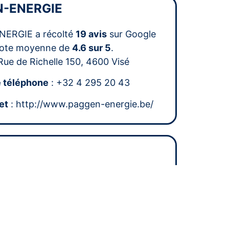
-ENERGIE
ERGIE a récolté
19 avis
sur Google
note moyenne de
4.6 sur 5
.
Rue de Richelle 150, 4600 Visé
 téléphone
: +32 4 295 20 43
et
: http://www.paggen-energie.be/
écolté
25 avis
sur Google pour une note
de
4.4 sur 5
.
Rue d’Argenteau 21, 4681 Oupeye
 téléphone
: +32 4 374 12 84