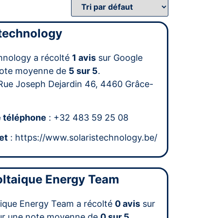
 technology
chnology a récolté
1 avis
sur Google
note moyenne de
5 sur 5
.
Rue Joseph Dejardin 46, 4460 Grâce-
 téléphone
: +32 483 59 25 08
et
: https://www.solaristechnology.be/
ltaique Energy Team
ique Energy Team a récolté
0 avis
sur
ur une note moyenne de
0 sur 5
.