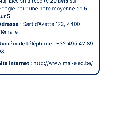
Maj-Elec srl a récolté
20 avis
sur
Google pour une note moyenne de
5
sur 5
.
Adresse
: Sart d’Avette 172, 4400
Flémalle
Numéro de téléphone
: +32 495 42 89
93
Site internet
: http://www.maj-elec.be/