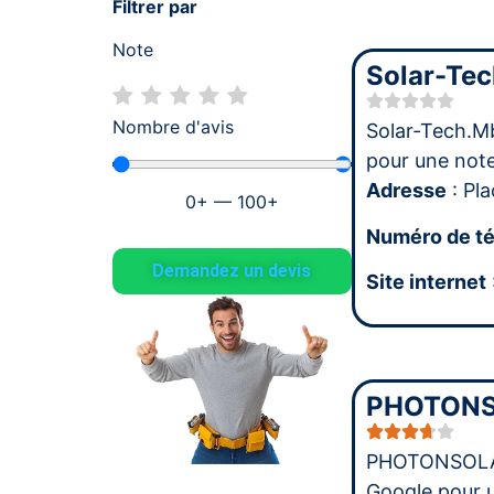
Filtrer par
Note
Solar-Te
Nombre d'avis
Solar-Tech.M
pour une no
Adresse
: Pla
0
+
—
100
+
Numéro de t
Demandez un devis
Site internet
PHOTONS
PHOTONSOLAR
Google pour 