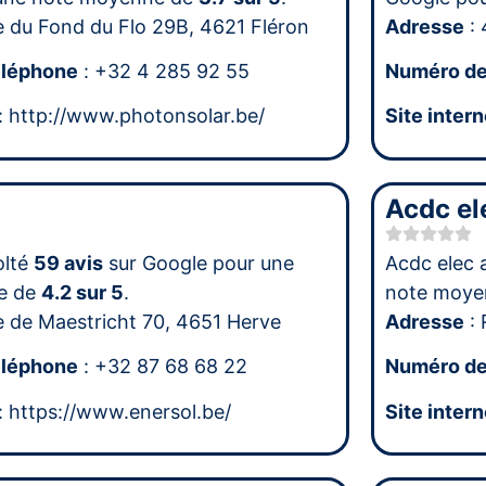
e du Fond du Flo 29B, 4621 Fléron
Adresse
: 
éléphone
: +32 4 285 92 55
Numéro de
: http://www.photonsolar.be/
Site intern
Acdc el
olté
59 avis
sur Google pour une
Acdc elec 
e de
4.2 sur 5
.
note moye
e de Maestricht 70, 4651 Herve
Adresse
: 
éléphone
: +32 87 68 68 22
Numéro de
: https://www.enersol.be/
Site intern