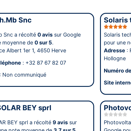
ch.Mb Snc
Solaris
b Snc a récolté
0 avis
sur Google
Solaris te
te moyenne de
0 sur 5
.
pour une 
ce Albert 1er 1, 4650 Herve
Adresse
: 
Hollogne
éléphone
: +32 87 67 82 07
Numéro de
: Non communiqué
Site intern
OLAR BEY sprl
Photovo
 BEY sprl a récolté
9 avis
sur
Photovolta
une note moyenne de
3.7 sur 5
.
Google po