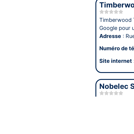
Timberwo
Timberwood T
Google pour 
Adresse
: Ru
Numéro de t
Site internet
Nobelec 
Nobelec SRL 
note moyenn
Adresse
: Ru
Numéro de t