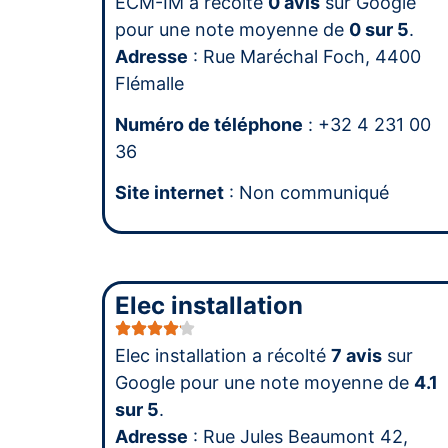
ECM-IM a récolté
0 avis
sur Google
pour une note moyenne de
0 sur 5
.
Adresse
: Rue Maréchal Foch, 4400
Flémalle
Numéro de téléphone
: +32 4 231 00
36
Site internet
: Non communiqué
Elec installation
Elec installation a récolté
7 avis
sur
Google pour une note moyenne de
4.1
sur 5
.
Adresse
: Rue Jules Beaumont 42,