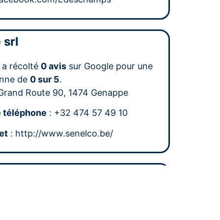
 srl
 a récolté
0 avis
sur Google pour une
nne de
0 sur 5
.
Grand Route 90, 1474 Genappe
 téléphone
: +32 474 57 49 10
et
: http://www.senelco.be/
sprl
l a récolté
2 avis
sur Google pour une
nne de
5 sur 5
.