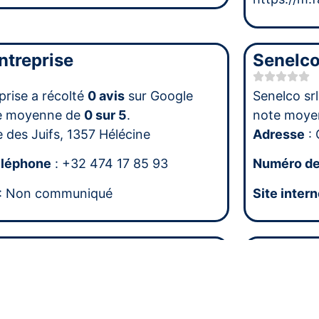
ntreprise
Senelco
prise a récolté
0 avis
sur Google
Senelco srl
te moyenne de
0 sur 5
.
note moye
 des Juifs, 1357 Hélécine
Adresse
: 
éléphone
: +32 474 17 85 93
Numéro de
: Non communiqué
Site intern
lec SPRL
Pillens 
SPRL a récolté
6 avis
sur Google
Pillens spr
te moyenne de
4.3 sur 5
.
note moye