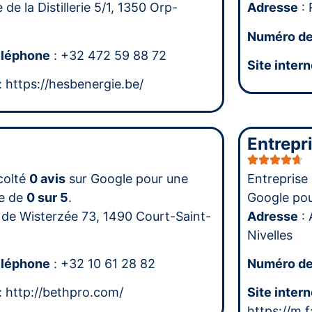
 de la Distillerie 5/1, 1350 Orp-
Adresse
: 
Numéro de
éléphone
: +32 472 59 88 72
Site intern
: https://hesbenergie.be/
Entrepr
colté
0 avis
sur Google pour une
Entreprise
e de
0 sur 5
.
Google po
 de Wisterzée 73, 1490 Court-Saint-
Adresse
: 
Nivelles
éléphone
: +32 10 61 28 82
Numéro de
: http://bethpro.com/
Site intern
https://m