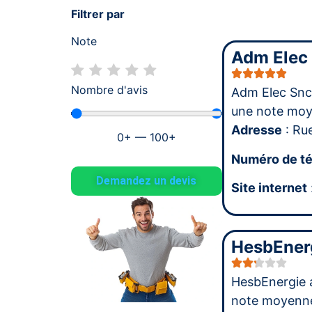
Filtrer par
Note
Adm Elec
Nombre d'avis
Adm Elec Snc
une note mo
Adresse
: Ru
0
+
—
100
+
Numéro de t
Demandez un devis
Site internet
HesbEner
HesbEnergie 
note moyenn