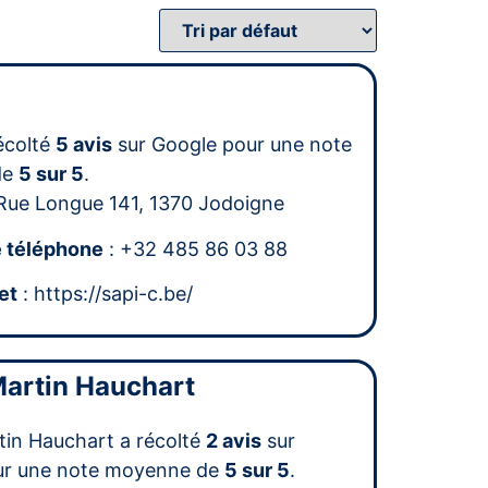
écolté
5 avis
sur Google pour une note
de
5 sur 5
.
Rue Longue 141, 1370 Jodoigne
 téléphone
: +32 485 86 03 88
et
: https://sapi-c.be/
artin Hauchart
in Hauchart a récolté
2 avis
sur
ur une note moyenne de
5 sur 5
.