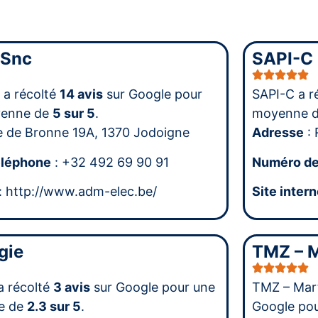
 Snc
SAPI-C
 a récolté
14 avis
sur Google pour
SAPI-C a r
yenne de
5 sur 5
.
moyenne 
e de Bronne 19A, 1370 Jodoigne
Adresse
: 
éléphone
: +32 492 69 90 91
Numéro de
: http://www.adm-elec.be/
Site intern
gie
TMZ – M
a récolté
3 avis
sur Google pour une
TMZ – Mart
e de
2.3 sur 5
.
Google po