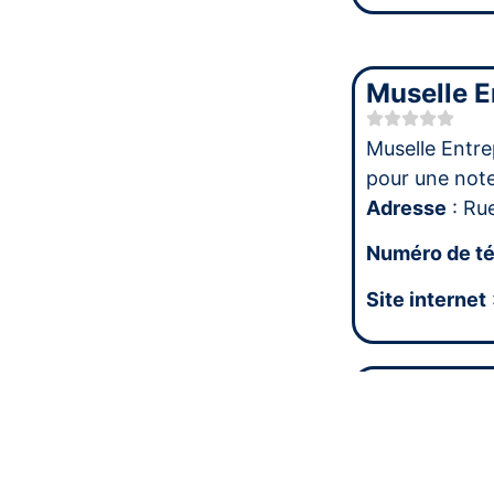
Muselle E
Muselle Entre
pour une no
Adresse
: Rue
Numéro de t
Site internet
Bsv Dome
Bsv Domelec 
pour une no