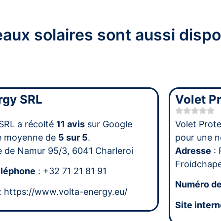
aux solaires sont aussi dispo
rgy SRL
Volet Pr
SRL a récolté
11 avis
sur Google
Volet Prote
te moyenne de
5 sur 5
.
pour une 
e de Namur 95/3, 6041 Charleroi
Adresse
: 
Froidchape
éléphone
: +32 71 21 81 91
Numéro de
: https://www.volta-energy.eu/
Site intern