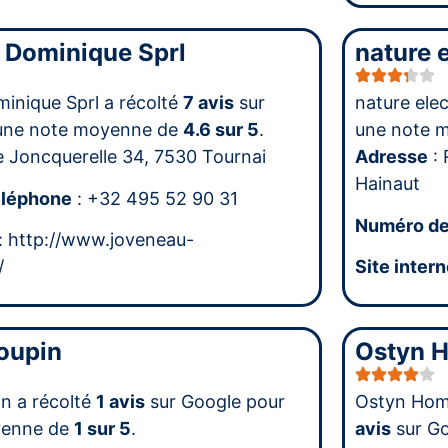
 Dominique Sprl
nature e
inique Sprl a récolté
7 avis
sur
nature elec
une note moyenne de
4.6 sur 5
.
une note 
e Joncquerelle 34, 7530 Tournai
Adresse
: 
Hainaut
éléphone
: +32 495 52 90 31
Numéro de
: http://www.joveneau-
/
Site intern
oupin
Ostyn H
n a récolté
1 avis
sur Google pour
Ostyn Hom
yenne de
1 sur 5
.
avis
sur G