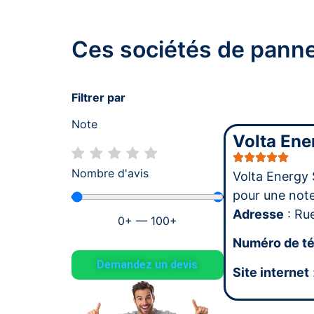
Ces sociétés de panne
Filtrer par
Note
Volta Ene
Nombre d'avis
Volta Energy 
pour une no
Adresse
: Ru
0
+
—
100
+
Numéro de t
Demandez un devis
Site internet