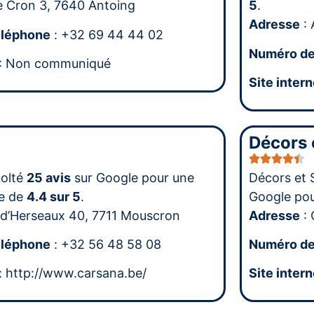
e Cron 3, 7640 Antoing
5
.
Adresse
: 
éléphone
: +32 69 44 44 02
Numéro de
: Non communiqué
Site intern
Décors 
colté
25 avis
sur Google pour une
Décors et 
e de
4.4 sur 5
.
Google po
 d’Herseaux 40, 7711 Mouscron
Adresse
: 
éléphone
: +32 56 48 58 08
Numéro de
: http://www.carsana.be/
Site intern