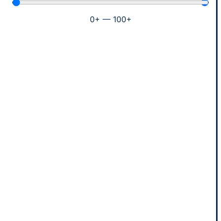
0
+
—
100
+