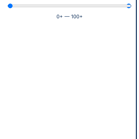
0
+
—
100
+