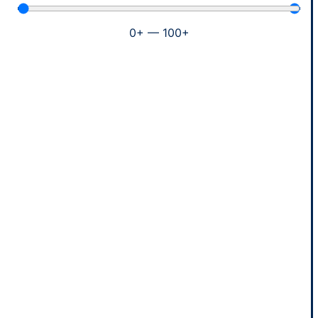
0
+
—
100
+