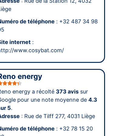
Adresse
: Rue de la Station 12, 4032
Liège
Numéro de téléphone
: +32 487 34 98
95
Site internet
:
http://www.cosybat.com/
Reno energy
Reno energy a récolté
373 avis
sur
Google pour une note moyenne de
4.3
sur 5
.
Adresse
: Rue de Tilff 277, 4031 Liège
Numéro de téléphone
: +32 78 15 20