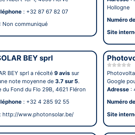
Hollogne
éléphone
: +32 87 67 82 07
Numéro de
: Non communiqué
Site intern
OLAR BEY sprl
Photovo
 BEY sprl a récolté
9 avis
sur
Photovolta
une note moyenne de
3.7 sur 5
.
Google po
e du Fond du Flo 29B, 4621 Fléron
Adresse
: 
éléphone
: +32 4 285 92 55
Numéro de
: http://www.photonsolar.be/
Site intern