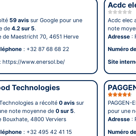
Acdc el
olté
59 avis
sur Google pour une
Acdc elec 
e de
4.2 sur 5
.
note moye
e de Maestricht 70, 4651 Herve
Adresse
: 
éléphone
: +32 87 68 68 22
Numéro de
: https://www.enersol.be/
Site intern
od Technologies
PAGGEN
echnologies a récolté
0 avis
sur
PAGGEN-EN
une note moyenne de
0 sur 5
.
pour une 
e Bouxhate, 4800 Verviers
Adresse
: 
éléphone
: +32 495 42 41 15
Numéro de