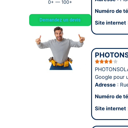
0
+
—
100
+
Numéro de t
Demandez un devis
Site internet
PHOTONS
PHOTONSOLAR
Google pour 
Adresse
: Ru
Numéro de t
Site internet