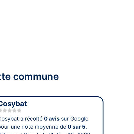
cette commune
Cosybat
Cosybat a récolté
0 avis
sur Google
pour une note moyenne de
0 sur 5
.