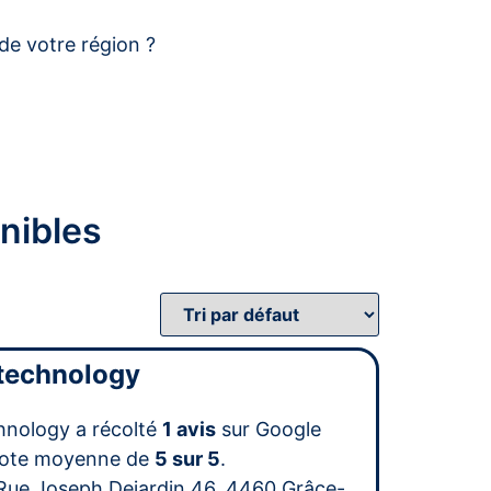
de votre région ?
nibles
 technology
chnology a récolté
1 avis
sur Google
note moyenne de
5 sur 5
.
Rue Joseph Dejardin 46, 4460 Grâce-