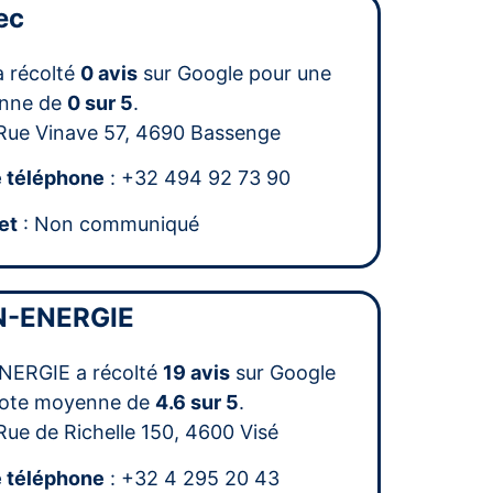
ec
a récolté
0 avis
sur Google pour une
nne de
0 sur 5
.
Rue Vinave 57, 4690 Bassenge
 téléphone
: +32 494 92 73 90
et
: Non communiqué
-ENERGIE
ERGIE a récolté
19 avis
sur Google
note moyenne de
4.6 sur 5
.
Rue de Richelle 150, 4600 Visé
 téléphone
: +32 4 295 20 43